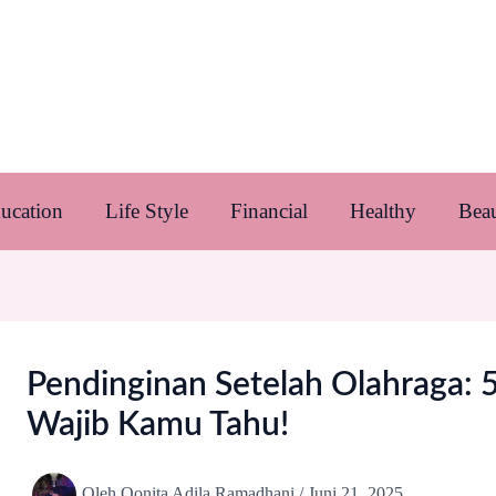
ucation
Life Style
Financial
Healthy
Bea
Pendinginan Setelah Olahraga: 
Wajib Kamu Tahu!
Oleh
Qonita Adila Ramadhani
/
Juni 21, 2025