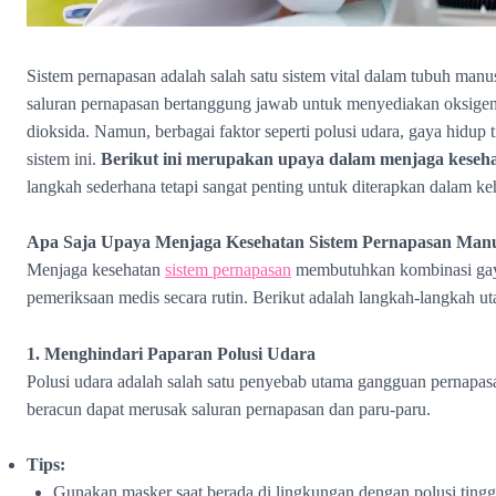
Sistem pernapasan adalah salah satu sistem vital dalam tubuh manu
saluran pernapasan bertanggung jawab untuk menyediakan oksige
dioksida. Namun, berbagai faktor seperti polusi udara, gaya hidup 
sistem ini.
Berikut ini merupakan upaya dalam menjaga keseha
langkah sederhana tetapi sangat penting untuk diterapkan dalam keh
Apa Saja Upaya Menjaga Kesehatan Sistem Pernapasan Manu
Menjaga kesehatan
sistem pernapasan
membutuhkan kombinasi gaya
pemeriksaan medis secara rutin. Berikut adalah langkah-langkah u
1. Menghindari Paparan Polusi Udara
Polusi udara adalah salah satu penyebab utama gangguan pernapasa
beracun dapat merusak saluran pernapasan dan paru-paru.
Tips:
Gunakan masker saat berada di lingkungan dengan polusi tingg