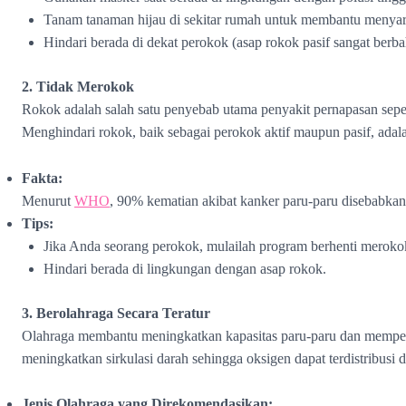
Tanam tanaman hijau di sekitar rumah untuk membantu menyar
Hindari berada di dekat perokok (asap rokok pasif sangat berba
2. Tidak Merokok
Rokok adalah salah satu penyebab utama penyakit pernapasan sepert
Menghindari rokok, baik sebagai perokok aktif maupun pasif, adal
Fakta:
Menurut
WHO
, 90% kematian akibat kanker paru-paru disebabka
Tips:
Jika Anda seorang perokok, mulailah program berhenti meroko
Hindari berada di lingkungan dengan asap rokok.
3. Berolahraga Secara Teratur
Olahraga membantu meningkatkan kapasitas paru-paru dan memperkua
meningkatkan sirkulasi darah sehingga oksigen dapat terdistribusi 
Jenis Olahraga yang Direkomendasikan: