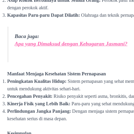
Asap Rokok Berbahaya untuk Semua Orang:
Perokok pasif me
dengan perokok aktif.
Kapasitas Paru-paru Dapat Dilatih:
Olahraga dan teknik pernapa
Baca juga:
Apa yang Dimaksud dengan Kebugaran Jasmani?
Manfaat Menjaga Kesehatan Sistem Pernapasan
Peningkatan Kualitas Hidup:
Sistem pernapasan yang sehat mem
untuk mendukung aktivitas sehari-hari.
Pencegahan Penyakit:
Risiko penyakit seperti asma, bronkitis, d
Kinerja Fisik yang Lebih Baik:
Paru-paru yang sehat mendukung 
Perlindungan Jangka Panjang:
Dengan menjaga sistem pernapasa
kesehatan serius di masa depan.
Kesimpulan