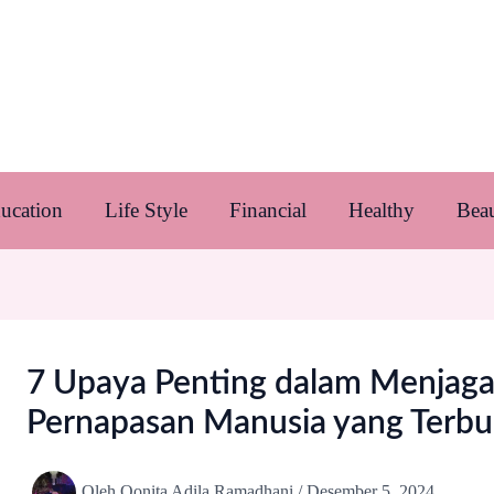
ucation
Life Style
Financial
Healthy
Bea
7 Upaya Penting dalam Menjaga
Pernapasan Manusia yang Terbuk
Oleh
Qonita Adila Ramadhani
/
Desember 5, 2024