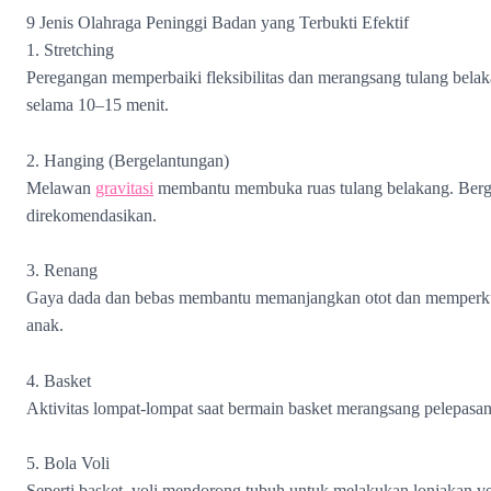
9 Jenis Olahraga Peninggi Badan yang Terbukti Efektif
1. Stretching
Peregangan memperbaiki fleksibilitas dan merangsang tulang belak
selama 10–15 menit.
2. Hanging (Bergelantungan)
Melawan
gravitasi
membantu membuka ruas tulang belakang. Bergel
direkomendasikan.
3. Renang
Gaya dada dan bebas membantu memanjangkan otot dan memperkuat
anak.
4. Basket
Aktivitas lompat-lompat saat bermain basket merangsang pelepas
5. Bola Voli
Seperti basket, voli mendorong tubuh untuk melakukan lonjakan ve