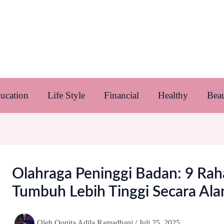
ucation
Life Style
Financial
Healthy
Bea
Olahraga Peninggi Badan: 9 Rah
Tumbuh Lebih Tinggi Secara Ala
Oleh
Qonita Adila Ramadhani
/
Juli 25, 2025