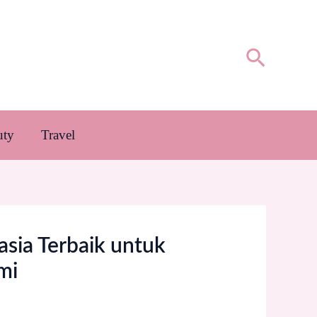
Cari
uty
Travel
asia Terbaik untuk
mi