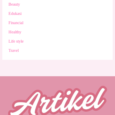
Beauty
Edukasi
Financial
Healthy
Life style
Travel