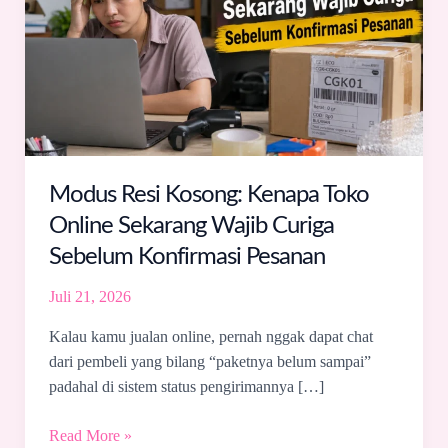
Kenapa
Toko
Online
Sekarang
Wajib
Curiga
Sebelum
Konfirmasi
Modus Resi Kosong: Kenapa Toko
Pesanan
Online Sekarang Wajib Curiga
Sebelum Konfirmasi Pesanan
Juli 21, 2026
Kalau kamu jualan online, pernah nggak dapat chat
dari pembeli yang bilang “paketnya belum sampai”
padahal di sistem status pengirimannya […]
Read More »