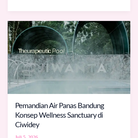
Pemandian
Air
Panas
Bandung
Konsep
Wellness
Sanctuary
di
Ciwidey
Pemandian Air Panas Bandung
Konsep Wellness Sanctuary di
Ciwidey
Juli 5, 2026