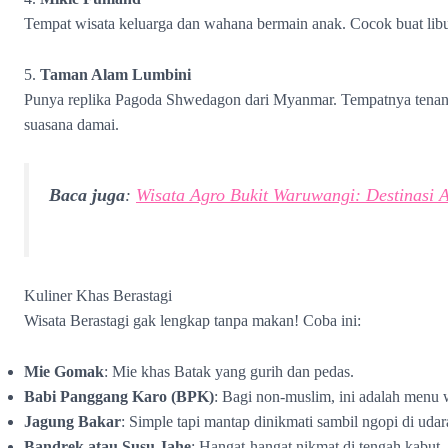
Tempat wisata keluarga dan wahana bermain anak. Cocok buat libu
5.
Taman Alam Lumbini
Punya replika Pagoda Shwedagon dari Myanmar. Tempatnya tenang
suasana damai.
Baca juga
:
Wisata Agro Bukit Waruwangi: Destinasi A
Kuliner Khas Berastagi
Wisata Berastagi gak lengkap tanpa makan! Coba ini:
Mie Gomak
: Mie khas Batak yang gurih dan pedas.
Babi Panggang Karo (BPK)
: Bagi non-muslim, ini adalah menu 
Jagung Bakar
: Simple tapi mantap dinikmati sambil ngopi di udar
Bandrek atau Susu Jahe
: Hangat-hangat nikmat di tengah kabut.