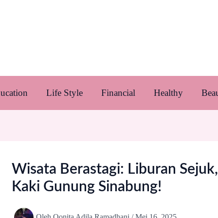
ucation
Life Style
Financial
Healthy
Bea
Wisata Berastagi: Liburan Sejuk
Kaki Gunung Sinabung!
Oleh
Qonita Adila Ramadhani
/
Mei 16, 2025