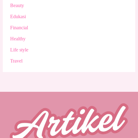
Beauty
Edukasi
Financial
Healthy
Life style
Travel