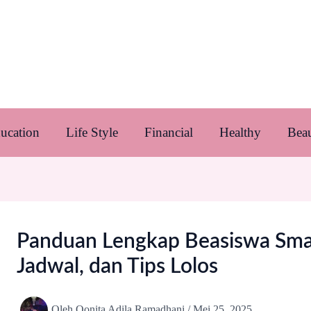
ucation
Life Style
Financial
Healthy
Bea
Panduan Lengkap Beasiswa Smar
Jadwal, dan Tips Lolos
Oleh
Qonita Adila Ramadhani
/
Mei 25, 2025