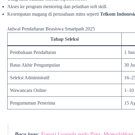
Akses ke program mentoring dan pelatihan soft skill.
Kesempatan magang di perusahaan mitra seperti
Telkom Indonesi
Jadwal Pendaftaran Beasiswa Smartpath 2025
Tahap Seleksi
Pembukaan Pendaftaran
1 Jun
Batas Akhir Pengumpulan
30 Ju
Seleksi Administratif
16–25
Wawancara Online
1–10
Pengumuman Penerima
15 Ag
Baca juga
:
Fungsi Legenda pada Peta: Memudahkan 