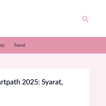
Cari
uty
Travel
tpath 2025: Syarat,