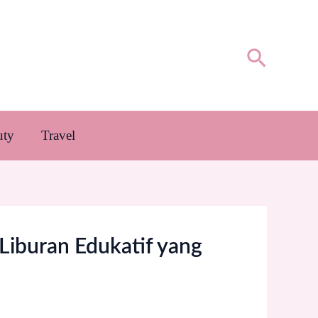
Cari
uty
Travel
iburan Edukatif yang