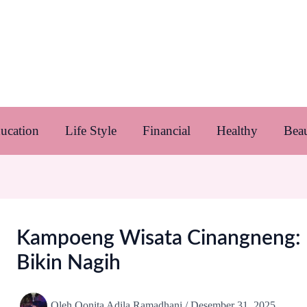
ucation
Life Style
Financial
Healthy
Bea
Kampoeng Wisata Cinangneng: L
Bikin Nagih
Oleh
Qonita Adila Ramadhani
/
Desember 31, 2025