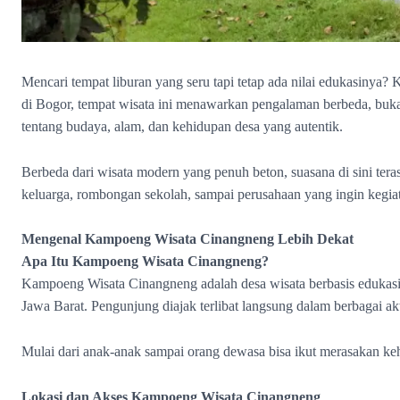
Mencari tempat liburan yang seru tapi tetap ada nilai edukasiny
di Bogor, tempat wisata ini menawarkan pengalaman berbeda, bukan 
tentang budaya, alam, dan kehidupan desa yang autentik.
Berbeda dari wisata modern yang penuh beton, suasana di sini tera
keluarga, rombongan sekolah, sampai perusahaan yang ingin kegiat
Mengenal Kampoeng Wisata Cinangneng Lebih Dekat
Apa Itu Kampoeng Wisata Cinangneng?
Kampoeng Wisata Cinangneng adalah desa wisata berbasis eduka
Jawa Barat. Pengunjung diajak terlibat langsung dalam berbagai akti
Mulai dari anak-anak sampai orang dewasa bisa ikut merasakan keh
Lokasi dan Akses Kampoeng Wisata Cinangneng