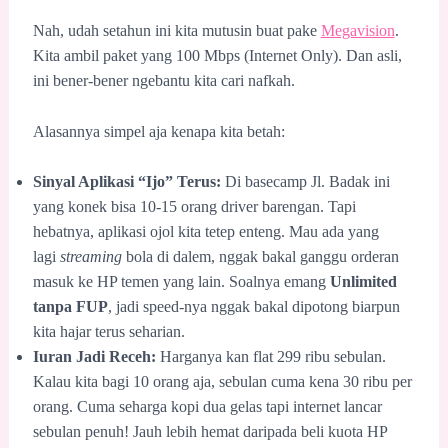
Nah, udah setahun ini kita mutusin buat pake
Megavision
.
Kita ambil paket yang 100 Mbps (Internet Only). Dan asli,
ini bener-bener ngebantu kita cari nafkah.
Alasannya simpel aja kenapa kita betah:
Sinyal Aplikasi “Ijo” Terus:
Di basecamp Jl. Badak ini
yang konek bisa 10-15 orang driver barengan. Tapi
hebatnya, aplikasi ojol kita tetep enteng. Mau ada yang
lagi
streaming
bola di dalem, nggak bakal ganggu orderan
masuk ke HP temen yang lain. Soalnya emang
Unlimited
tanpa FUP
, jadi speed-nya nggak bakal dipotong biarpun
kita hajar terus seharian.
Iuran Jadi Receh:
Harganya kan flat 299 ribu sebulan.
Kalau kita bagi 10 orang aja, sebulan cuma kena 30 ribu per
orang. Cuma seharga kopi dua gelas tapi internet lancar
sebulan penuh! Jauh lebih hemat daripada beli kuota HP