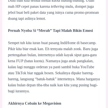
Dulu mah kita semua modal kuota masing-masing. Udah
mah HP cepet panas karena
tethering
mulu, dompet juga
jebol buat beli paket data yang isinya cuma promo-promoan
doang tapi aslinya lemot.
Pernah Nyoba Si “Merah” Tapi Malah Bikin Emosi
Sempet tuh kita iuran buat pasang IndiHome di basecamp.
Pikir kita biar enak kan. Eh ternyata malah zonk. Baru juga
pertengahan bulan, internetnya udah kayak siput gara-gara
kena FUP (batas kuota). Namanya juga anak pangkalan,
kalau lagi nunggu orderan ya pasti sambil buka YouTube
atau TikTok biar nggak bosen. Sekalinya dipake bareng-
bareng, langsung “batuk-batuk” internetnya. Mana harganya
kalau bulan depan tiba-tiba naik kan kita yang pusing bagi-
bagi iurannya.
Akhirnya Cobain ke Megavision